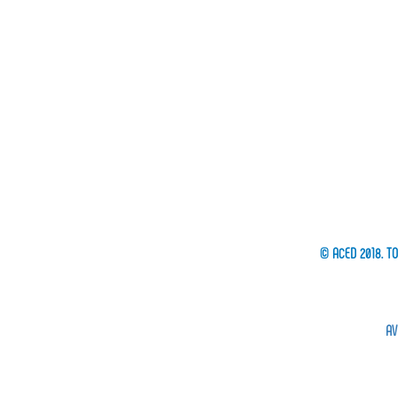
© ACED 2018. T
AV