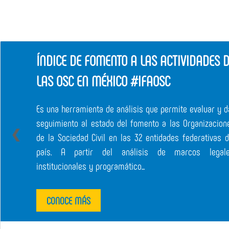
ÍNDICE DE FOMENTO A LAS ACTIVIDADES 
LAS OSC EN MÉXICO #IFAOSC
Es una herramienta de análisis que permite evaluar y d
seguimiento al estado del fomento a las Organizacion
❮
de la Sociedad Civil en las 32 entidades federativas d
país. A partir del análisis de marcos legale
institucionales y programático...
CONOCE MÁS