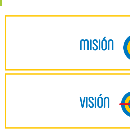
ACED AC tiene como misión trabajar conjuntamente con las c
otras organizaciones de la sociedad civil, para promover l
MISIÓN
igualdad de género, prevención de violencia y no discrimin
difusión, investigac
La visión de ACED AC es la de una sociedad mexicana justa, e
respetados por igual; en la que autoridades, sector privado
VISIÓN
contribución a la convivencia armónica del país al com